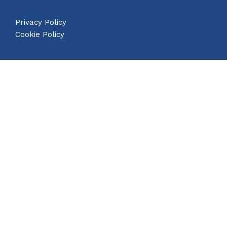
Privacy Policy
Cookie Policy
SEDE LEGALE: Paniga, via Lombardia, 2/A - 30030 Venezia | P.Iva e
C.F.: 02305690279 | NUMERO REA: VE-207767 | CAPITALE SOCIALE: